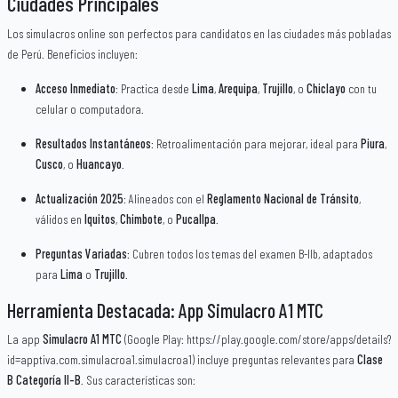
Ciudades Principales
Los simulacros online son perfectos para candidatos en las ciudades más pobladas
de Perú. Beneficios incluyen:
Acceso Inmediato
: Practica desde
Lima
,
Arequipa
,
Trujillo
, o
Chiclayo
con tu
celular o computadora.
Resultados Instantáneos
: Retroalimentación para mejorar, ideal para
Piura
,
Cusco
, o
Huancayo
.
Actualización 2025
: Alineados con el
Reglamento Nacional de Tránsito
,
válidos en
Iquitos
,
Chimbote
, o
Pucallpa
.
Preguntas Variadas
: Cubren todos los temas del examen B-IIb, adaptados
para
Lima
o
Trujillo
.
Herramienta Destacada: App Simulacro A1 MTC
La app
Simulacro A1 MTC
(Google Play: https://play.google.com/store/apps/details?
id=apptiva.com.simulacroa1.simulacroa1) incluye preguntas relevantes para
Clase
B Categoría II-B
. Sus características son: