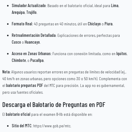
Simulador Actualizado
: Basado en el balotario oficial, ideal para
Lima
,
Arequipa
,
Trujillo
.
Formato Real
: 40 preguntas en 40 minutos, útil en
Chiclayo
o
Piura
.
Retroalimentación Detallada
: Explicaciones de errores, perfectas para
Cusco
o
Huancayo
.
Acceso en Zonas Urbanas
: Funciona con conexión limitada, como en
Iquitos
,
Chimbote
, o
Pucallpa
.
Nota
: Algunos usuarios reportan errores en preguntas de límites de velocidad (ej.,
40 km/h en zonas urbanas, pero opciones como 30 o 50 km/h). Complementa con
el
balotario preguntas PDF
del MTC para precisión. La app no es gubernamental,
pero usa fuentes oficiales.
Descarga el Balotario de Preguntas en PDF
El
balotario oficial
para el examen B-IIb está disponible en:
Sitio del MTC
: https://www.gob.pe/mtc.