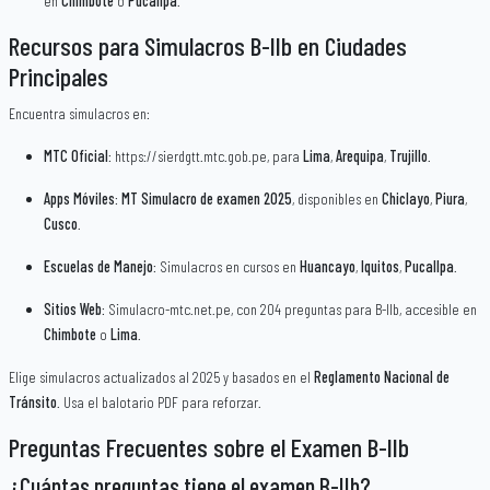
en
Chimbote
o
Pucallpa
.
Recursos para Simulacros B-IIb en Ciudades
Principales
Encuentra simulacros en:
MTC Oficial
: https://sierdgtt.mtc.gob.pe, para
Lima
,
Arequipa
,
Trujillo
.
Apps Móviles
:
MT Simulacro de examen 2025
, disponibles en
Chiclayo
,
Piura
,
Cusco
.
Escuelas de Manejo
: Simulacros en cursos en
Huancayo
,
Iquitos
,
Pucallpa
.
Sitios Web
: Simulacro-mtc.net.pe, con 204 preguntas para B-IIb, accesible en
Chimbote
o
Lima
.
Elige simulacros actualizados al 2025 y basados en el
Reglamento Nacional de
Tránsito
. Usa el balotario PDF para reforzar.
Preguntas Frecuentes sobre el Examen B-IIb
¿Cuántas preguntas tiene el examen B-IIb?