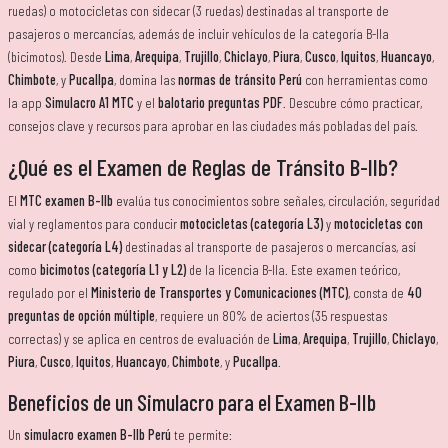
ruedas) o motocicletas con sidecar (3 ruedas) destinadas al transporte de
pasajeros o mercancías, además de incluir vehículos de la categoría B-IIa
(bicimotos). Desde
Lima
,
Arequipa
,
Trujillo
,
Chiclayo
,
Piura
,
Cusco
,
Iquitos
,
Huancayo
,
Chimbote
, y
Pucallpa
, domina las
normas de tránsito Perú
con herramientas como
la app
Simulacro A1 MTC
y el
balotario preguntas PDF
. Descubre cómo practicar,
consejos clave y recursos para aprobar en las ciudades más pobladas del país.
¿Qué es el Examen de Reglas de Tránsito B-IIb?
El
MTC examen B-IIb
evalúa tus conocimientos sobre señales, circulación, seguridad
vial y reglamentos para conducir
motocicletas (categoría L3)
y
motocicletas con
sidecar (categoría L4)
destinadas al transporte de pasajeros o mercancías, así
como
bicimotos (categoría L1 y L2)
de la licencia B-IIa. Este examen teórico,
regulado por el
Ministerio de Transportes y Comunicaciones (MTC)
, consta de
40
preguntas de opción múltiple
, requiere un 80% de aciertos (35 respuestas
correctas) y se aplica en centros de evaluación de
Lima
,
Arequipa
,
Trujillo
,
Chiclayo
,
Piura
,
Cusco
,
Iquitos
,
Huancayo
,
Chimbote
, y
Pucallpa
.
Beneficios de un Simulacro para el Examen B-IIb
Un
simulacro examen B-IIb Perú
te permite: