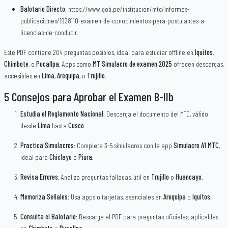
Balotario Directo
: https://www.gob.pe/institucion/mtc/informes-
publicaciones/1928110-examen-de-conocimientos-para-postulantes-a-
licencias-de-conducir.
Este PDF contiene 204 preguntas posibles, ideal para estudiar offline en
Iquitos
,
Chimbote
, o
Pucallpa
. Apps como
MT Simulacro de examen 2025
ofrecen descargas,
accesibles en
Lima
,
Arequipa
, o
Trujillo
.
5 Consejos para Aprobar el Examen B-IIb
Estudia el Reglamento Nacional
: Descarga el documento del MTC, válido
desde
Lima
hasta
Cusco
.
Practica Simulacros
: Completa 3-5 simulacros con la app
Simulacro A1 MTC
,
ideal para
Chiclayo
o
Piura
.
Revisa Errores
: Analiza preguntas falladas, útil en
Trujillo
o
Huancayo
.
Memoriza Señales
: Usa apps o tarjetas, esenciales en
Arequipa
o
Iquitos
.
Consulta el Balotario
: Descarga el PDF para preguntas oficiales, aplicables