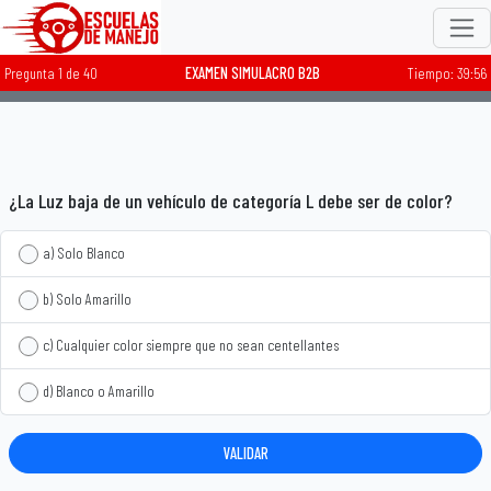
Pregunta
1
de
40
EXAMEN SIMULACRO B2B
Tiempo:
39:55
0%
¿La Luz baja de un vehículo de categoría L debe ser de color?
a) Solo Blanco
b) Solo Amarillo
c) Cualquier color siempre que no sean centellantes
d) Blanco o Amarillo
VALIDAR