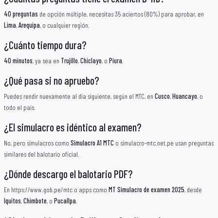
40 preguntas
de opción múltiple, necesitas 35 aciertos (80%) para aprobar, en
Lima
,
Arequipa
, o cualquier región.
¿Cuánto tiempo dura?
40 minutos
, ya sea en
Trujillo
,
Chiclayo
, o
Piura
.
¿Qué pasa si no apruebo?
Puedes rendir nuevamente al día siguiente, según el MTC, en
Cusco
,
Huancayo
, o
todo el país.
¿El simulacro es idéntico al examen?
No, pero simulacros como
Simulacro A1 MTC
o simulacro-mtc.net.pe usan preguntas
similares del balotario oficial.
¿Dónde descargo el balotario PDF?
En https://www.gob.pe/mtc o apps como
MT Simulacro de examen 2025
, desde
Iquitos
,
Chimbote
, o
Pucallpa
.