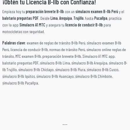
¡Obtén tu Licencia B-IIb con Confianza!
Empieza hoy tu
preparación brevete B-IIb
con un
simulacro examen B-IIb Perú
y el
balotario preguntas PDF
. Desde
Lima
,
Arequipa
,
Trujillo
, hasta
Pucallpa
, practica
con la app
Simulacro A1 MTC
y asegura tu
licencia de conducir B-IIb
para
motocicletas con seguridad.
Palabras clave
: examen de reglas de tránsito B-IIb Perú, simulacro examen B-IIb
Perú, licencia de conducir B-IIb, normas de tránsito Perú, simulacro online reglas de
tránsito, MTC examen B-IIb, preparación brevete B-IIb, Simulacro A1 MTC app,
balotario preguntas PDF, simulacro B-IIb Lima, simulacro B-IIb Arequipa, simulacro B-
IIb Trujillo, simulacro B-IIb Chiclayo, simulacro B-IIb Piura, simulacro B-IIb Cusco,
simulacro B-IIb Iquitos, simulacro B-IIb Huancayo, simulacro B-IIb Chimbote,
simulacro B-IIb Pucallpa.
----