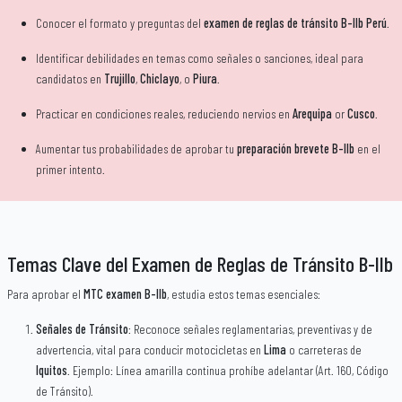
Conocer el formato y preguntas del
examen de reglas de tránsito B-IIb Perú
.
Identificar debilidades en temas como señales o sanciones, ideal para
candidatos en
Trujillo
,
Chiclayo
, o
Piura
.
Practicar en condiciones reales, reduciendo nervios en
Arequipa
or
Cusco
.
Aumentar tus probabilidades de aprobar tu
preparación brevete B-IIb
en el
primer intento.
Temas Clave del Examen de Reglas de Tránsito B-IIb
Para aprobar el
MTC examen B-IIb
, estudia estos temas esenciales:
Señales de Tránsito
: Reconoce señales reglamentarias, preventivas y de
advertencia, vital para conducir motocicletas en
Lima
o carreteras de
Iquitos
. Ejemplo: Línea amarilla continua prohíbe adelantar (Art. 160, Código
de Tránsito).