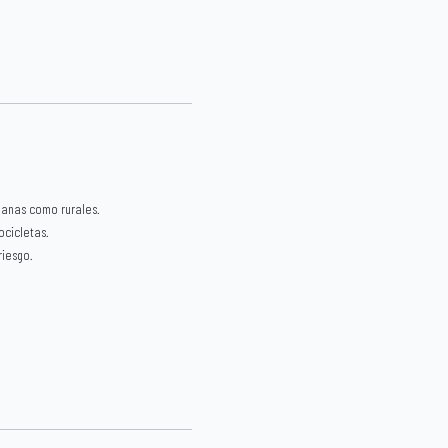
banas como rurales.
ocicletas.
riesgo.