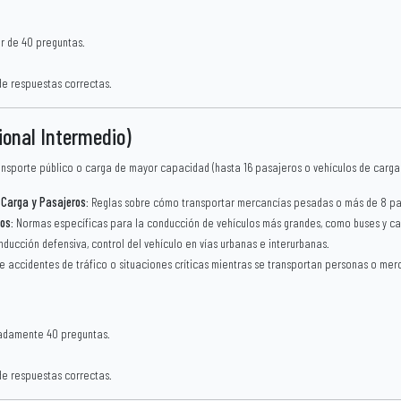
or de 40 preguntas.
de respuestas correctas.
ional Intermedio)
ansporte público o carga de mayor capacidad (hasta 16 pasajeros o vehículos de carga
 Carga y Pasajeros
: Reglas sobre cómo transportar mercancías pesadas o más de 8 pa
dos
: Normas específicas para la conducción de vehículos más grandes, como buses y c
nducción defensiva, control del vehículo en vías urbanas e interurbanas.
e accidentes de tráfico o situaciones críticas mientras se transportan personas o mer
adamente 40 preguntas.
de respuestas correctas.