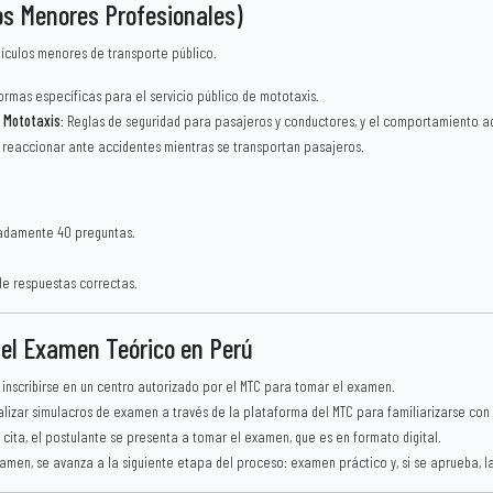
los Menores Profesionales)
ículos menores de transporte público.
ormas específicas para el servicio público de mototaxis.
e Mototaxis
: Reglas de seguridad para pasajeros y conductores, y el comportamiento a
 reaccionar ante accidentes mientras se transportan pasajeros.
adamente 40 preguntas.
de respuestas correctas.
 el Examen Teórico en Perú
 inscribirse en un centro autorizado por el MTC para tomar el examen.
lizar simulacros de examen a través de la plataforma del MTC para familiarizarse con 
la cita, el postulante se presenta a tomar el examen, que es en formato digital.
xamen, se avanza a la siguiente etapa del proceso: examen práctico y, si se aprueba, la