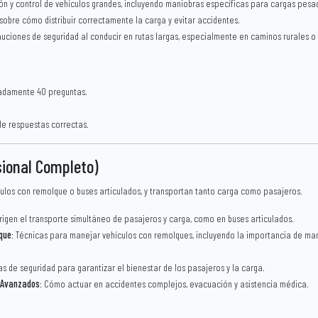
ón y control de vehículos grandes, incluyendo maniobras específicas para cargas pesa
sobre cómo distribuir correctamente la carga y evitar accidentes.
auciones de seguridad al conducir en rutas largas, especialmente en caminos rurales o d
adamente 40 preguntas.
de respuestas correctas.
sional Completo)
los con remolque o buses articulados, y transportan tanto carga como pasajeros.
rigen el transporte simultáneo de pasajeros y carga, como en buses articulados.
que
: Técnicas para manejar vehículos con remolques, incluyendo la importancia de man
as de seguridad para garantizar el bienestar de los pasajeros y la carga.
 Avanzados
: Cómo actuar en accidentes complejos, evacuación y asistencia médica.