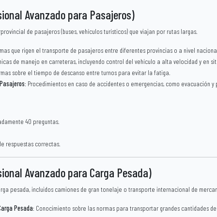
esional Avanzado para Pasajeros)
rovincial de pasajeros (buses, vehículos turísticos) que viajan por rutas largas.
rmas que rigen el transporte de pasajeros entre diferentes provincias o a nivel naciona
nicas de manejo en carreteras, incluyendo control del vehículo a alta velocidad y en sit
rmas sobre el tiempo de descanso entre turnos para evitar la fatiga.
 Pasajeros
: Procedimientos en caso de accidentes o emergencias, como evacuación y p
adamente 40 preguntas.
de respuestas correctas.
esional Avanzado para Carga Pesada)
ga pesada, incluidos camiones de gran tonelaje o transporte internacional de mercan
Carga Pesada
: Conocimiento sobre las normas para transportar grandes cantidades de