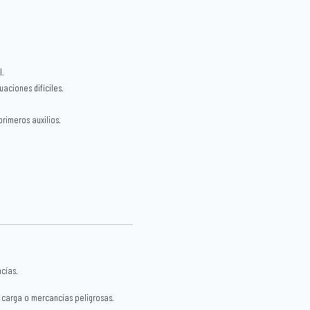
l.
uaciones difíciles.
rimeros auxilios.
cías.
 carga o mercancías peligrosas.