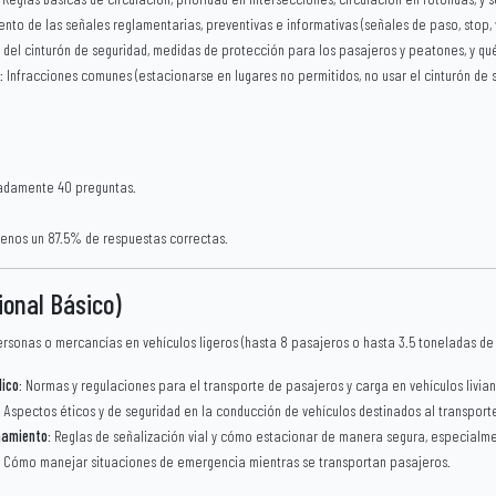
ento de las señales reglamentarias, preventivas e informativas (señales de paso, stop, 
o del cinturón de seguridad, medidas de protección para los pasajeros y peatones, y q
: Infracciones comunes (estacionarse en lugares no permitidos, no usar el cinturón de s
adamente 40 preguntas.
 menos un 87.5% de respuestas correctas.
ional Básico)
rsonas o mercancías en vehículos ligeros (hasta 8 pasajeros o hasta 3.5 toneladas de 
ico
: Normas y regulaciones para el transporte de pasajeros y carga en vehículos livian
: Aspectos éticos y de seguridad en la conducción de vehículos destinados al transport
namiento
: Reglas de señalización vial y cómo estacionar de manera segura, especialm
: Cómo manejar situaciones de emergencia mientras se transportan pasajeros.