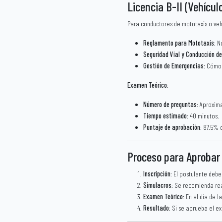
Licencia B-II (Vehícu
Para conductores de mototaxis o veh
Reglamento para Mototaxis
: N
Seguridad Vial y Conducción d
Gestión de Emergencias
: Cómo
Examen Teórico
:
Número de preguntas
: Aproxim
Tiempo estimado
: 40 minutos.
Puntaje de aprobación
: 87.5% 
Proceso para Aprobar
Inscripción
: El postulante debe
Simulacros
: Se recomienda rea
Examen Teórico
: En el día de 
Resultado
: Si se aprueba el e