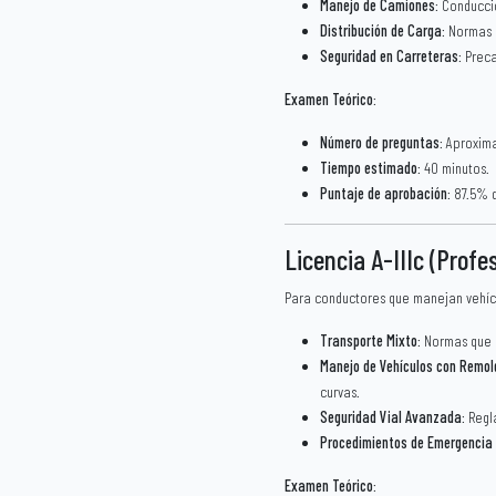
Manejo de Camiones
: Conducci
Distribución de Carga
: Normas 
Seguridad en Carreteras
: Prec
Examen Teórico
:
Número de preguntas
: Aproxim
Tiempo estimado
: 40 minutos.
Puntaje de aprobación
: 87.5% 
Licencia A-IIIc (Profe
Para conductores que manejan vehícu
Transporte Mixto
: Normas que 
Manejo de Vehículos con Remol
curvas.
Seguridad Vial Avanzada
: Regl
Procedimientos de Emergencia
Examen Teórico
: