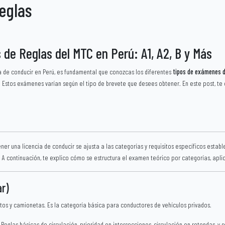
eglas
de Reglas del MTC en Perú: A1, A2, B y Más
a de conducir en Perú, es fundamental que conozcas los diferentes
tipos de exámenes de
. Estos exámenes varían según el tipo de brevete que desees obtener. En este post, te
ner una licencia de conducir se ajusta a las categorías y requisitos específicos establ
. A continuación, te explico cómo se estructura el examen teórico por categorías, apl
ar)
tos y camionetas. Es la categoría básica para conductores de vehículos privados.
: Reglas básicas de circulación, prioridad en intersecciones, circulación en rotondas, y s