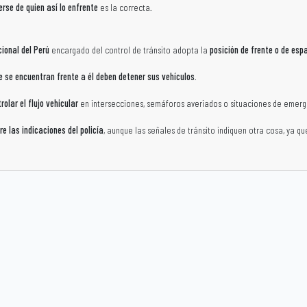
erse de quien así lo enfrente
es la correcta.
cional del Perú
encargado del control de tránsito adopta la
posición de frente o de esp
e se encuentran frente a él deben detener sus vehículos
.
rolar el flujo vehicular
en intersecciones, semáforos averiados o situaciones de emerg
e las indicaciones del policía
, aunque las señales de tránsito indiquen otra cosa, ya q