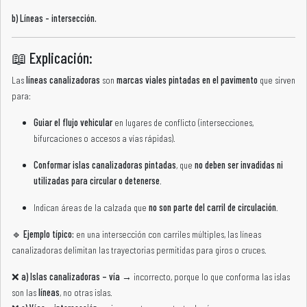
b) Líneas - intersección.
📖 Explicación:
Las
líneas canalizadoras
son
marcas viales pintadas en el pavimento
que sirven
para:
Guiar el flujo vehicular
en lugares de conflicto (intersecciones,
bifurcaciones o accesos a vías rápidas).
Conformar islas canalizadoras pintadas
, que
no deben ser invadidas ni
utilizadas para circular o detenerse
.
Indican áreas de la calzada que
no son parte del carril de circulación
.
🔹
Ejemplo típico:
en una intersección con carriles múltiples, las líneas
canalizadoras delimitan las trayectorias permitidas para giros o cruces.
❌
a) Islas canalizadoras – vía
→ incorrecto, porque lo que conforma las islas
son las
líneas
, no otras islas.