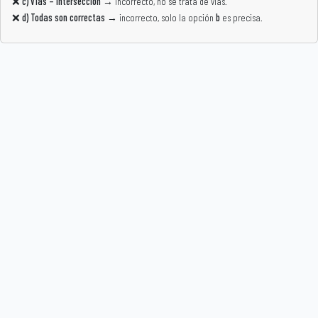
❌
c) Vías – intersección
→ incorrecto, no se trata de vías.
❌
d) Todas son correctas
→ incorrecto, solo la opción
b
es precisa.