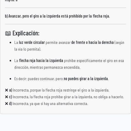
b) Avanzar, pero el giro a la izquierda está prohibido por la flecha roja.
📖 Explicación:
La
luz verde circular
permite avanzar
de frente o hacia la derecha
(según
la vía lo permita).
La
flecha roja hacia la izquierda
prohíbe específicamente el giro en esa
dirección, mientras permanezca encendida.
Es decir: puedes continuar, pero
no puedes girar a la izquierda
.
❌
a)
Incorrecta, porque la flecha roja restringe el giro a la izquierda.
❌
c)
Incorrecta, la flecha roja prohíbe girar a la izquierda, no obliga a hacerlo.
❌
d)
Incorrecta, ya que sí hay una alternativa correcta.